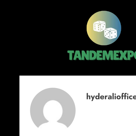
hyderalioffi