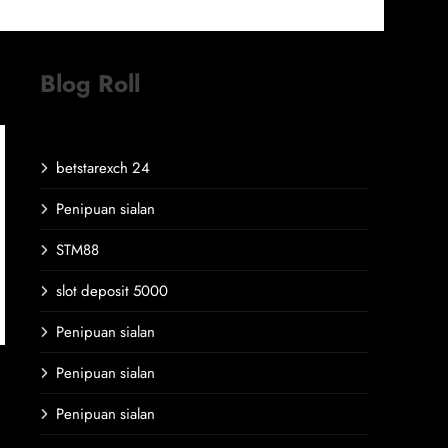
Blog Roll
betstarexch 24
Penipuan sialan
STM88
slot deposit 5000
Penipuan sialan
Penipuan sialan
Penipuan sialan