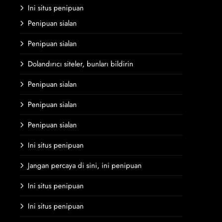
Ini situs penipuan
Penipuan sialan
Penipuan sialan
Dolandırıcı siteler, bunları bildirin
Penipuan sialan
Penipuan sialan
Penipuan sialan
Ini situs penipuan
Jangan percaya di sini, ini penipuan
Ini situs penipuan
Ini situs penipuan