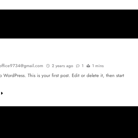
orld!
ioffice9734@gmail.com
2 years ago
1
1 mins
WordPress. This is your first post. Edit or delete it, then start